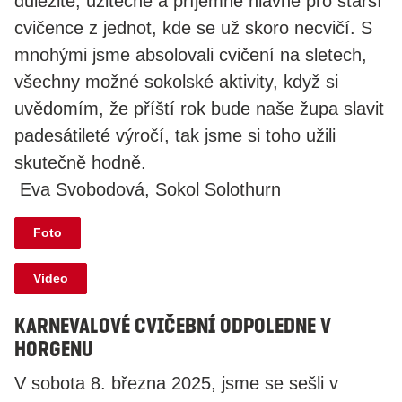
důležité, užitečné a příjemné hlavně pro starší
cvičence z jednot, kde se už skoro necvičí. S
mnohými jsme absolovali cvičení na sletech,
všechny možné sokolské aktivity, když si
uvědomím, že příští rok bude naše župa slavit
padesátileté výročí, tak jsme si toho užili
skutečně hodně.
Eva Svobodová, Sokol Solothurn
Foto
Video
Karnevalové cvičební odpoledne v
Horgenu
V sobota 8. března 2025, jsme se sešli v