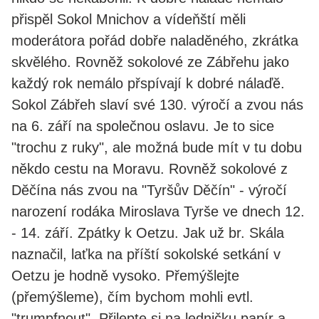
přispĕl Sokol Mnichov a vídeňští měli
moderátora pořád dobře naladĕného, zkrátka
skvĕlého. Rovnĕž sokolové ze Zábřehu jako
každý rok nemálo přspívají k dobré nálaďĕ.
Sokol Zábřeh slaví své 130. výročí a zvou nás
na 6. září na společnou oslavu. Je to sice
"trochu z ruky", ale možná bude mít v tu dobu
nĕkdo cestu na Moravu. Rovněž sokolové z
Dĕčína nás zvou na "Tyršův Děčín" - výročí
narození rodáka Miroslava Tyrše ve dnech 12.
- 14. září. Zpátky k Oetzu. Jak už br. Skála
naznačil, laťka na příští sokolské setkání v
Oetzu je hodně vysoko. Přemýšlejte
(přemýšleme), čím bychom mohli evtl.
"trumpfnout". Přilepte si na ledničku papír a