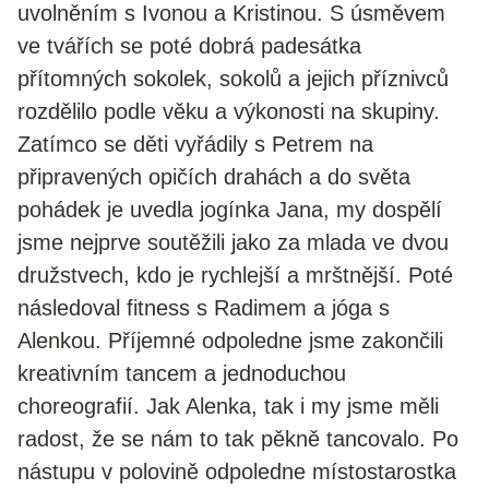
uvolněním s Ivonou a Kristinou. S úsměvem
ve tvářích se poté dobrá padesátka
přítomných sokolek, sokolů a jejich příznivců
rozdělilo podle věku a výkonosti na skupiny.
Zatímco se děti vyřádily s Petrem na
připravených opičích drahách a do světa
pohádek je uvedla jogínka Jana, my dospělí
jsme nejprve soutěžili jako za mlada ve dvou
družstvech, kdo je rychlejší a mrštnější. Poté
následoval fitness s Radimem a jóga s
Alenkou. Příjemné odpoledne jsme zakončili
kreativním tancem a jednoduchou
choreografií. Jak Alenka, tak i my jsme měli
radost, že se nám to tak pěkně tancovalo. Po
nástupu v polovině odpoledne místostarostka