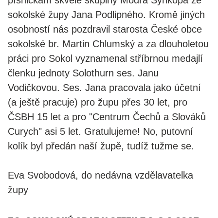
písničkám skvělé skupiny Modrá Synkopa ze
sokolské župy Jana Podlipného. Kromě jiných
osobností nás pozdravil starosta České obce
sokolské br. Martin Chlumský a za dlouholetou
práci pro Sokol vyznamenal stříbrnou medajlí
členku jednoty Solothurn ses. Janu
Vodičkovou. Ses. Jana pracovala jako účetní
(a ještě pracuje) pro župu přes 30 let, pro
ČSBH 15 let a pro "Centrum Čechů a Slováků
Curych" asi 5 let. Gratulujeme! No, putovní
kolík byl předán naší župě, tudíž tužme se.
Eva Svobodová, do nedávna vzdělavatelka
župy