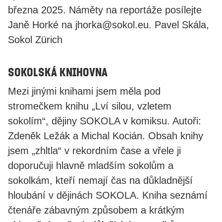
března 2025. Náměty na reportáže posílejte
Janě Horké na
jhorka@sokol.eu
. Pavel Skála,
Sokol Zürich
Sokolská knihovna
Mezi jinými knihami jsem měla pod
stromečkem knihu „Lví silou, vzletem
sokolím“, dějiny SOKOLA v komiksu. Autoři:
Zdeněk Ležák a Michal Kocián. Obsah knihy
jsem „zhltla“ v rekordním čase a vřele ji
doporučuji hlavně mladším sokolům a
sokolkám, kteří nemají čas na důkladnější
hloubání v dějinách SOKOLA. Kniha seznámí
čtenáře zábavným způsobem a krátkým