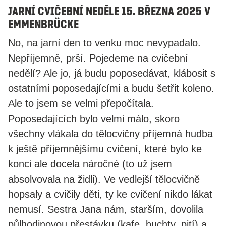
Jarní cvičební neděle 15. března 2025 v
Emmenbrücke
​No, na jarní den to venku moc nevypadalo.
Nepříjemně, prší. Pojedeme na cvičební
nedělí? Ale jo, já budu poposedávat, klábosit s
ostatními poposedajícími a budu šetřit koleno.
Ale to jsem se velmi přepočítala.
Poposedajících bylo velmi málo, skoro
všechny vlákala do tělocvičny příjemná hudba
k ještě příjemnějšímu cvičení, které bylo ke
konci ale docela náročné (to už jsem
absolvovala na židli). Ve vedlejší tělocvičně
hopsaly a cvičily děti, ty ke cvičení nikdo lákat
nemusí. Sestra Jana nám, starším, dovolila
půlhodinovou přestávku (kafe, buchty, pití) a