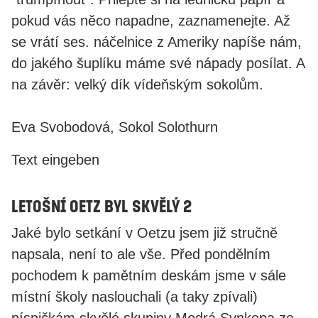
pokud vás nĕco napadne, zaznamenejte. Až
se vrátí ses. náčelnice z Ameriky napíše nám,
do jakého šuplíku máme své nápady posílat. A
na závěr: velký dík vídeňským sokolům.
Eva Svobodová, Sokol Solothurn
Text eingeben
Letošní Oetz byl skvělý 2
​Jaké bylo setkání v Oetzu jsem již stručnĕ
napsala, není to ale vše. Před pondělním
pochodem k pamětním deskám jsme v sále
místní školy naslouchali (a taky zpívali)