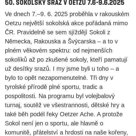
50. Sokolský sraz v Oetzu 7.6-9.6.2025
Ve dnech 7.–9. 6. 2025 proběhla v rakouském
Oetzu největší sokolská akce pořádaná mimo
ČR. Pravidelně se sem sjíždějí Sokoli z
Německa, Rakouska a Švýcarska – a to v
plném věkovém spektru: od nejmenších
sokolíků až po zkušené sokoly, kteří pamatují
už desítky srazů. I my jsme byli u toho – a
bylo to opět nezapomenutelné. Tři dny v
tyrolské přírodě plné sportu, tradic a
pospolitosti. Na programu byl volejbalový
turnaj, soutěž ve všestrannosti, dětské hry a
také běh podél řeky Oetzer Ache. A protože
Sokol není jen o sportu, ale hlavně o
komunitě, přátelství a hrdosti na naše kořeny,