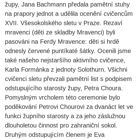
župy, Jana Bachmann předala pamětní stuhy
na prapory jednot a udělila ocenění cvičencům
XVII. Všesokolského sletu v Praze. Rezaví
mravenci (děti ze skladby Mravenci) byli
pasováni na Ferdy Mravence: děti si hrdě
odnesly červené puntíkaté šátky. Ocenili jsme
také našeho nejstaršího aktivního cvičence,
Karla Formánka z jednoty Solothurn. Všichni
cvičenci sletu převzali pamětní list s podpisem
odstupujícího starosty župy, Petra Choura.
Pomyslným vrcholem této ceremonie bylo
poděkování Petrovi Chourovi za dvanáct let ve
funkci župního starosty a za jeho záslužnou
dlouholetou činnost pro zahraniční sokol.
Druhým odstupujícím členem je Eva