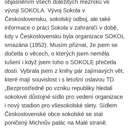
objasněním všech důležitých mezníků ve
vývoji SOKOLA. Vývoj Sokola v
Československu, sokolský odboj, ale také
informace o práci Sokola v zahraničí v době,
kdy v Československu byla organizace SOKOL
smazána (1952). Musím přiznat, že jsem se
dočetla o věcech, o kterých jsem neměla
tušení i když jsem toho o SOKOLE přečetla
dosti. Vybrala jsem z knihy pár zajímavých vět,
které mají souvislost i s letošní oslavou TD.
„Bezprostředně po vzniku republiky hledali
sokolové důstojné sídlo pro vedení organizace
i nový stadion pro všesokolské slety. Sídlem
Československé obce sokolské se stal
poničený Michnův palác na Malé straně.