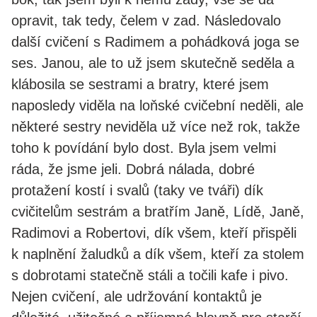
opravit, tak tedy, čelem v zad. Následovalo
další cvičení s Radimem a pohádková joga se
ses. Janou, ale to už jsem skutečně seděla a
klábosila se sestrami a bratry, které jsem
naposledy viděla na loňské cvičební neděli, ale
některé sestry neviděla už více než rok, takže
toho k povídání bylo dost. Byla jsem velmi
ráda, že jsme jeli. Dobrá nálada, dobré
protažení kostí i svalů (taky ve tváři) dík
cvičitelům sestrám a bratřím Janě, Lídě, Janě,
Radimovi a Robertovi, dík všem, kteří přispěli
k naplnění žaludků a dík všem, kteří za stolem
s dobrotami statečně stáli a točili kafe i pivo.
Nejen cvičení, ale udržování kontaktů je