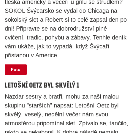
tleská americky a večeří u grilu se štrůdlem?
SOKOL Švýcarsko se vydal do Chicaga na
sokolský slet a Robert si to celé zapsal den po
dni! Připravte se na dobrodružství plné
cvičení, tradic, pohybu a zábavy. Tenhle deník
vám ukáže, jak to vypadá, když Švýcaři
přistanou v Americe…
Foto
Letošní Oetz byl skvělý 1
​Nazdar sestry a bratři, mohu za naši malou
skupinu "starších" napsat: Letošní Oetz byl
skvělý, veselý, nedělní večer nám svou
atmosférou pripomínal slet. Zpívalo se, tančilo,
nikdo se nekabonil. K dobré náladě nemálo