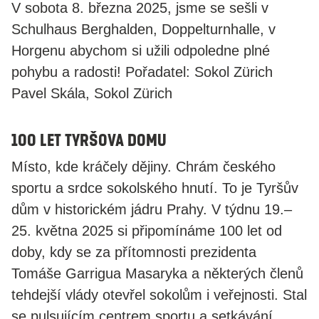
V sobota 8. března 2025, jsme se sešli v
Schulhaus Berghalden, Doppelturnhalle, v
Horgenu abychom si užili odpoledne plné
pohybu a radosti! Pořadatel: Sokol Zürich
Pavel Skála, Sokol Zürich
100 let Tyršova domu
​Místo, kde kráčely dějiny. Chrám českého
sportu a srdce sokolského hnutí. To je Tyršův
dům v historickém jádru Prahy. V týdnu 19.–
25. května 2025 si připomínáme 100 let od
doby, kdy se za přítomnosti prezidenta
Tomáše Garrigua Masaryka a některých členů
tehdejší vlády otevřel sokolům i veřejnosti. Stal
se pulsujícím centrem sportu a setkávání