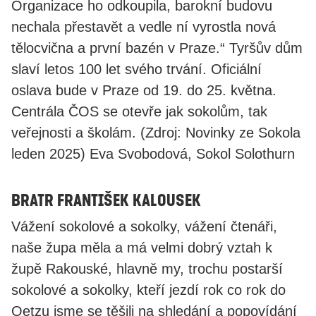
Organizace ho odkoupila, barokní budovu
nechala přestavět a vedle ní vyrostla nová
tělocvična a první bazén v Praze.“ Tyršův dům
slaví letos 100 let svého trvání. Oficiální
oslava bude v Praze od 19. do 25. května.
Centrála ČOS se otevře jak sokolům, tak
veřejnosti a školám. (Zdroj: Novinky ze Sokola
leden 2025) Eva Svobodová, Sokol Solothurn
Bratr František Kalousek
Vážení sokolové a sokolky, vážení čtenáři,
naše župa měla a má velmi dobrý vztah k
župě Rakouské, hlavně my, trochu postarší
sokolové a sokolky, kteří jezdí rok co rok do
Oetzu jsme se těšili na shledání a popovídání