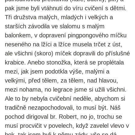
pak jsme byli vtáhnuti do víru cvičení s dětmi.
Tři družstva malých, mladých i velkých a
starších závodila ve slalomu s malým
balonkem, v dopravení pingpongového míčku
neseného na lžíci a lžíce musela trčet z úst,
ale všichni (skoro) míček dopravili do příslušné
krabice. Anebo stonožka, která se proplétala
mezi, jak jsem podotkla výše, malými a
velkými, před tělem, za tělem, nad hlavou,
mezi nohama, no legrace jsme si užili všichni.
Ale to by nebyla cvičební neděle, abychom si
tradičně nezapochodovali, to musí být. Náš
pochod dirigoval br. Robert, no jo, trochu se
musí procvičit v povelech, když zavelel vlevo v
bok, tak jsem byli k němu zády, vše se dá