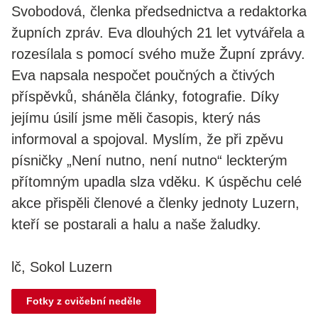
Svobodová, členka předsednictva a redaktorka
župních zpráv. Eva dlouhých 21 let vytvářela a
rozesílala s pomocí svého muže Župní zprávy.
Eva napsala nespočet poučných a čtivých
příspěvků, sháněla články, fotografie. Díky
jejímu úsilí jsme měli časopis, který nás
informoval a spojoval. Myslím, že při zpěvu
písničky „Není nutno, není nutno“ leckterým
přítomným upadla slza vděku. K úspěchu celé
akce přispěli členové a členky jednoty Luzern,
kteří se postarali a halu a naše žaludky.
lč, Sokol Luzern
Fotky z cvičební neděle